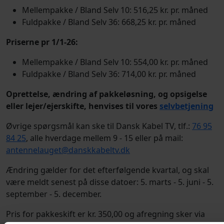
Mellempakke / Bland Selv 10: 516,25 kr. pr. måned
Fuldpakke / Bland Selv 36: 668,25 kr. pr. måned
Priserne pr 1/1-26:
Mellempakke / Bland Selv 10: 554,00 kr. pr. måned
Fuldpakke / Bland Selv 36: 714,00 kr. pr. måned
Oprettelse, ændring af pakkeløsning, og opsigelse
eller lejer/ejerskifte, henvises til vores
selvbetjening
Øvrige spørgsmål kan ske til Dansk Kabel TV, tlf.:
76 95
84 25
, alle hverdage mellem 9 - 15 eller på mail:
antennelauget@danskkabeltv.dk
Ændring gælder for det efterfølgende kvartal, og skal
være meldt senest på disse datoer: 5. marts - 5. juni - 5.
september - 5. december.
Pris for pakkeskift er kr. 350,00 og afregning sker via