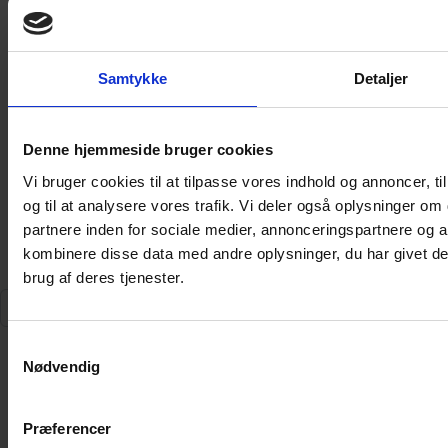
opkrævning for programpakken.
Afregning for den valgte pakkeløsning
(Mini/Grund/Mellem/Fuld) sker kvartalsvis til
Samtykke
Detaljer
Antennelauget.
Afregning for TV-boks sker kvartalsvis til YouSee.
Denne hjemmeside bruger cookies
© 2026 Antennelauget.dk
Vi bruger cookies til at tilpasse vores indhold og annoncer, til
Cookie Deklaration
og til at analysere vores trafik. Vi deler også oplysninger 
partnere inden for sociale medier, annonceringspartnere og 
kombinere disse data med andre oplysninger, du har givet de
brug af deres tjenester.
Søg
Samtykkevalg
Forsiden
Nødvendig
TV og Streaming
TV-kanaler
Bland Selv
Præferencer
YouSee Play