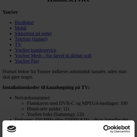
YouSee
Bredbånd
Mobil
Sikkerhed på nettet
Telefoni (fastnet)
TV
YouSee kundeservice
YouSee Mesh - Sig farvel til dårligt wifi
YouSee Play
Humax bokse fra Yousee indlæser automatisk kanaler, uden man
skal gøre noget.
Installationskoder til kanalsøgning på TV:
Netværksnummer:
Fladskærm med DVB-C og MPEG4-modtager: 100
Bland-selv pakke: 111
YouSee boks (Samsung): 120
Frekvens: 450 MHz eller 450000 KHz - dit tv fortæller dig,
om du skal indtaste MHz eller KHz.
Symbolrate: 6875
Modulation: 64 QAM