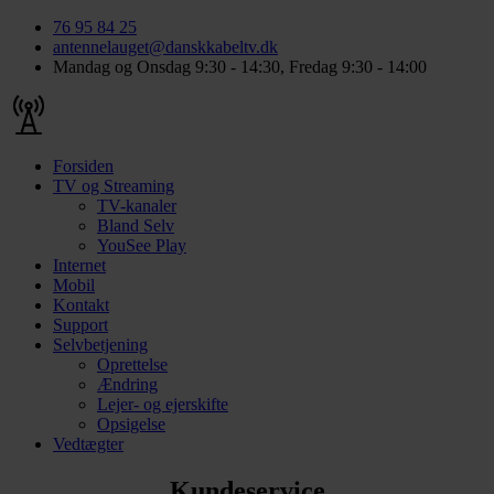
76 95 84 25
antennelauget@danskkabeltv.dk
Mandag og Onsdag 9:30 - 14:30, Fredag 9:30 - 14:00
Forsiden
TV og Streaming
TV-kanaler
Bland Selv
YouSee Play
Internet
Mobil
Kontakt
Support
Selvbetjening
Oprettelse
Ændring
Lejer- og ejerskifte
Opsigelse
Vedtægter
Kundeservice