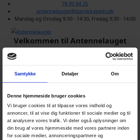
76 95 84 25
antennelauget@danskkabeltv.dk
Mandag og Onsdag 9:30 - 14:30, Fredag 9:30 - 14:00
Velkommen til Antennelauget
Antennelauget blev stiftet i 1972 af
grundejerforeningerne Fjordhøj, Vestervangen og
Samtykke
Detaljer
Om
Rødkælkevej.
Foreningen omfatter nu Fjordhøj, Ægirsvej, Fenrisvej,
Denne hjemmeside bruger cookies
Bragesvej, Idunsvej, Trudsvej og Kirsebærhaven i
Holbæk.
Vi bruger cookies til at tilpasse vores indhold og
annoncer, til at vise dig funktioner til sociale medier og til
Med hensyn til TV-signal er vi koblet på YouSee og kan
at analysere vores trafik. Vi deler også oplysninger om
levere grundpakke, mellempakke og fuldpakke m.m.
din brug af vores hjemmeside med vores partnere inden
for sociale medier, annonceringspartnere og
Desuden er der mulighed for bredbånd/internet.