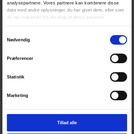
analysepartnere. Vores partnere kan kombinere disse
data med andre oplysninger, du har givet dem, eller som
de har indsamlet fra din brug af deres tjenester.
Samtykkevalg
© 2026 Antennelauget.dk
Nødvendig
Cookie Deklaration
Præferencer
Søg
Statistik
Forsiden
Marketing
TV og Streaming
TV-kanaler
Bland Selv
YouSee Play
Internet
Tillad alle
Mobil